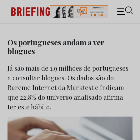
Briefing: Todas as notícias sobre os negócios do
Marketing e da Publicidade
Skip
to
Os portugueses andam a ver
content
blogues
Já são mais de 1,9 milhões de portugueses
a consultar blogues. Os dados são do
Bareme Internet da Marktest e indicam
que 22,8% do universo analisado afirma
ter este hábito.