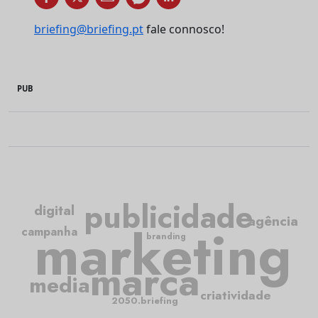
briefing@briefing.pt
fale connosco!
PUB
publicidade
digital
agência
marketing
campanha
branding
marca
media
criatividade
2050.briefing