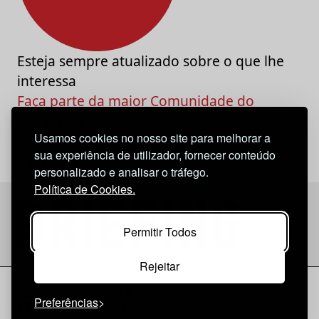
Esteja sempre atualizado sobre o que lhe
interessa
Faça parte da maior Comunidade do
Marketing e da Criatividade
Usamos cookies no nosso site para melhorar a
sua experiência de utilizador, fornecer conteúdo
personalizado e analisar o tráfego.
Política de Cookies.
Permitir Todos
Rejeitar
Considerações Legais
© 2026 Briefing |
O Nosso Estatuto
Preferências
|
Política de Cookies
|
Política de privacidade