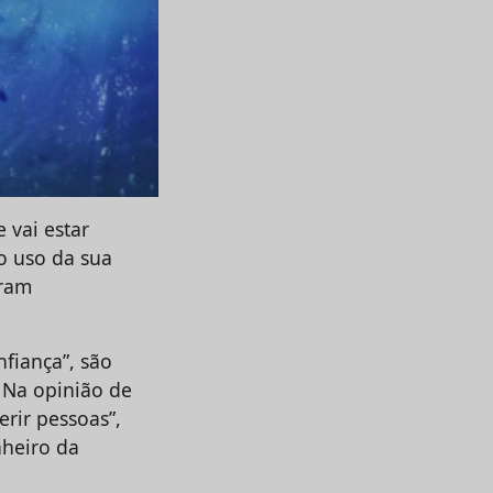
 vai estar
o uso da sua
uram
nfiança”, são
 Na opinião de
erir pessoas”,
nheiro da