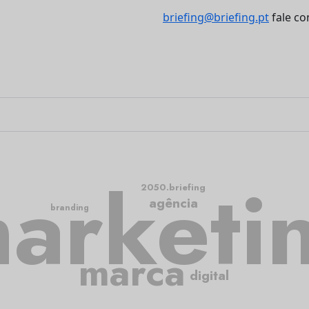
briefing@briefing.pt
fale co
arketi
2050.briefing
agência
branding
marca
digital