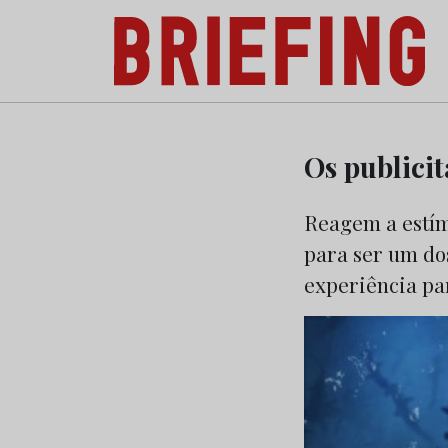
Briefing: Todas as notícias sobre os negóci
Skip
to
Os publici
content
Reagem a estímu
para ser um do
experiência par