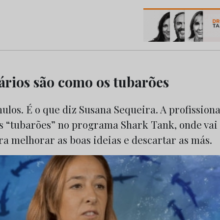
os do Marketing e da Publicidade
tários são como os tubarões
los. É o que diz Susana Sequeira. A profissiona
s “tubarões” no programa Shark Tank, onde vai 
a melhorar as boas ideias e descartar as más.