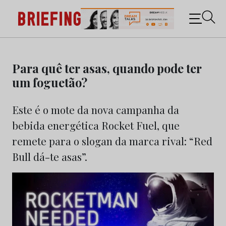
Briefing: Todas as notícias sobre os negócios do
Marketing e da Publicidade
Skip
to
Para quê ter asas, quando pode ter
content
um foguetão?
Este é o mote da nova campanha da
bebida energética Rocket Fuel, que
remete para o slogan da marca rival: “Red
Bull dá-te asas”.