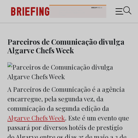
Briefing: Todas as notícias sobre os negócios do
Marketing e da Publicidade
Skip
to
Parceiros de Comunicação divulga
content
Algarve Chefs Week
A Parceiros de Comunicação é a agência
encarregue, pela segunda vez, da
comunicação da segunda edição da
Algarve Chefs Week
. Este é um evento que
passará por diversos hotéis de prestígio
do Algarve entre os dias 25 de maio a 2 de