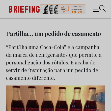
Briefing: Todas as notícias sobre os negócios do
Marketing e da Publicidade
Skip
to
Partilha… um pedido de casamento
content
“Partilha uma Coca-Cola” é a campanha
da marca de refrigerantes que permite a
personalização dos rótulos. E acaba de
servir de inspiração para um pedido de
casamento diferente.