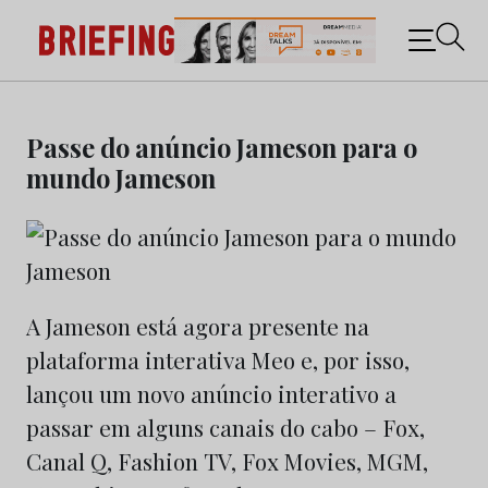
Briefing: Todas as notícias sobre os negócios do
Marketing e da Publicidade
Skip
to
Passe do anúncio Jameson para o
content
mundo Jameson
A Jameson está agora presente na
plataforma interativa Meo e, por isso,
lançou um novo anúncio interativo a
passar em alguns canais do cabo – Fox,
Canal Q, Fashion TV, Fox Movies, MGM,