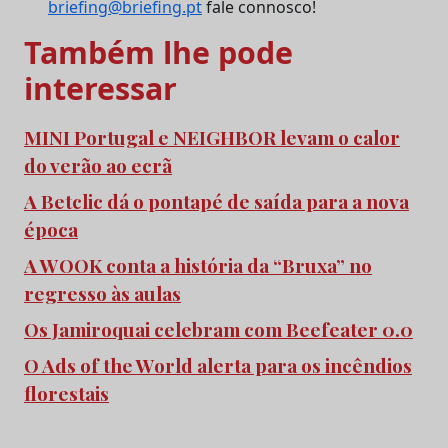
briefing@briefing.pt
fale connosco!
Também lhe pode
interessar
MINI Portugal e NEIGHBOR levam o calor
do verão ao ecrã
A Betclic dá o pontapé de saída para a nova
época
A WOOK conta a história da “Bruxa” no
regresso às aulas
Os Jamiroquai celebram com Beefeater 0.0
O Ads of the World alerta para os incêndios
florestais