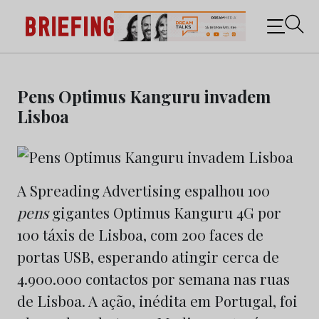
Briefing: Todas as notícias sobre os negócios do
Marketing e da Publicidade
Skip
to
Pens Optimus Kanguru invadem
content
Lisboa
A Spreading Advertising espalhou 100
pens
gigantes Optimus Kanguru 4G por
100 táxis de Lisboa, com 200 faces de
portas USB, esperando atingir cerca de
4.900.000 contactos por semana nas ruas
de Lisboa. A ação, inédita em Portugal, foi