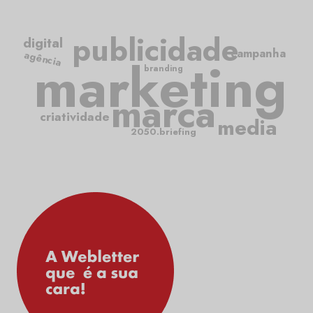
publicidade
digital
campanha
agência
marketing
branding
marca
criatividade
media
2050.briefing