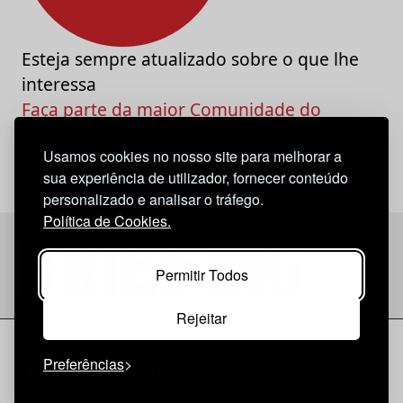
Esteja sempre atualizado sobre o que lhe
interessa
Faça parte da maior Comunidade do
Marketing e da Criatividade
Usamos cookies no nosso site para melhorar a
sua experiência de utilizador, fornecer conteúdo
personalizado e analisar o tráfego.
Política de Cookies.
Permitir Todos
Rejeitar
Considerações Legais
© 2026 Briefing |
O Nosso Estatuto
Preferências
|
Política de Cookies
|
Política de privacidade