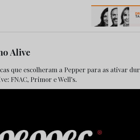
os do Marketing e da Publicidade
no Alive
rcas que escolheram a Pepper para as ativar dur
ive: FNAC, Primor e Well’s.