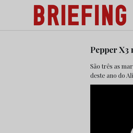
Briefing: Todas as notícias sobre os negóci
Skip
to
Pepper X3 
content
São três as ma
deste ano do Al