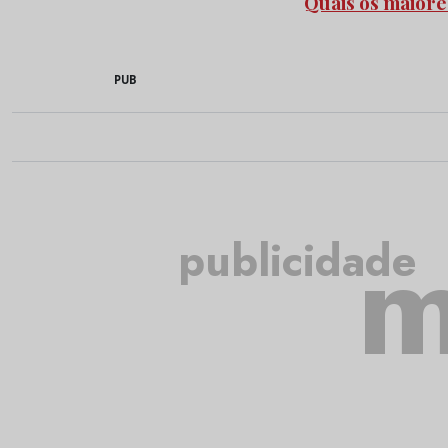
Quais os maiore
PUB
m
publicidade