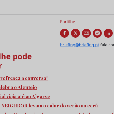
Partilhe
briefing@briefing.pt
fale co
he pode
r
refresca a conversa”
elebra o Alentejo
l viaja até ao Algarve
e NEIGHBOR levam o calor do verão ao ecrã