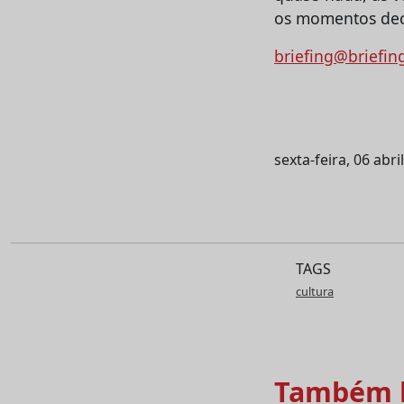
os momentos deci
briefing@briefin
sexta-feira, 06 abri
TAGS
cultura
Também l