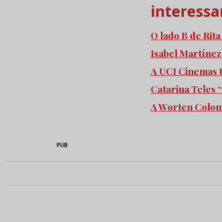
interessa
O lado B de Rita
Isabel Martíne
A UCI Cinemas 
Catarina Teles 
A Worten Colomb
PUB