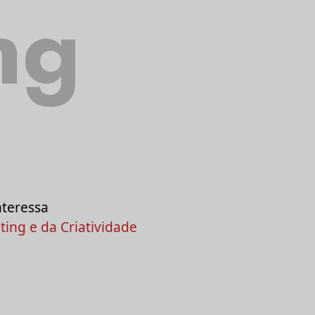
ng
nteressa
ing e da Criatividade