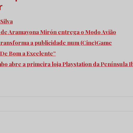
r
 Silva
z de Aramayona Mirón entrega o Modo Avião
transforma a publicidade num (Cine)Game
“De Bom a Excelente”
o abre a primeira loja Playstation da Península I