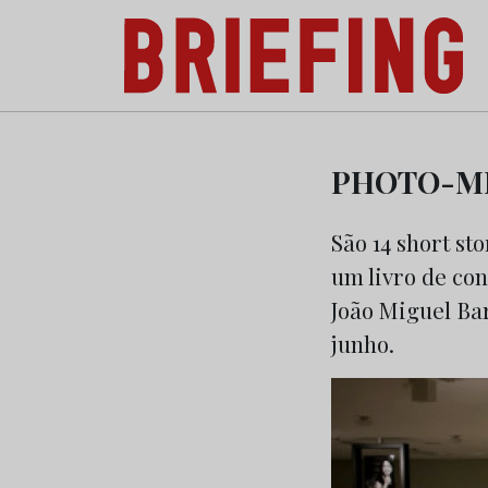
Briefing: Todas as notícias sobre os negóci
Skip
to
PHOTO-ME
content
São 14 short st
um livro de co
João Miguel Ba
junho.