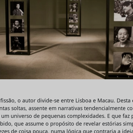
issão, o autor divide-se entre Lisboa e Macau. Desta 
ontas soltas, assente em narrativas tendencialmente c
 um universo de pequenas complexidades. E que faz 
bido, que assume o propósito de revelar estórias simp
zes de coisa pouca, numa lógica que contraria a ideia