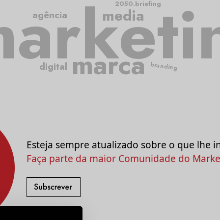
arketi
2050.briefing
media
agência
marca
digital
branding
Esteja sempre atualizado sobre o que lhe i
Faça parte da maior Comunidade do Market