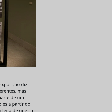
exposição diz
oerentes, mas
parte de um
les a partir do
 feita de que só