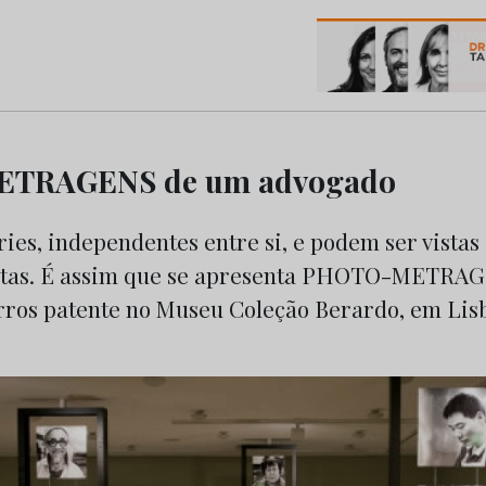
os do Marketing e da Publicidade
TRAGENS de um advogado
ories, independentes entre si, e podem ser vista
ntas. É assim que se apresenta PHOTO-METRAG
rros patente no Museu Coleção Berardo, em Lisb