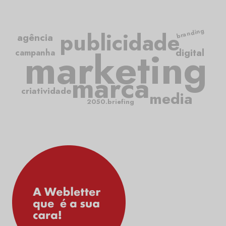
branding
publicidade
agência
marketing
digital
campanha
marca
criatividade
media
2050.briefing