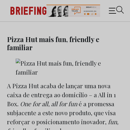
Briefing: Todas as notícias sobre os negócios do
Marketing e da Publicidade
Skip
to
Pizza Hut mais fun, friendly e
content
familiar
A Pizza Hut acaba de lançar uma nova
caixa de entrega ao domicílio – a All in 1
Box.
One for all, all for fun
é a promessa
subjacente a este novo produto, que visa
reforçar o posicionamento inovador,
fun,