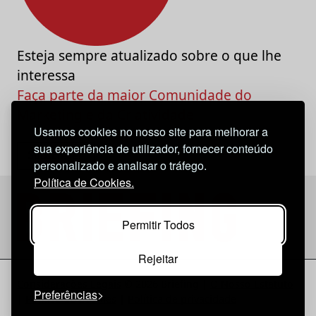
Esteja sempre atualizado sobre o que lhe
interessa
Faça parte da maior Comunidade do
Marketing e da Criatividade
Usamos cookies no nosso site para melhorar a
sua experiência de utilizador, fornecer conteúdo
personalizado e analisar o tráfego.
Política de Cookies.
Permitir Todos
Rejeitar
Considerações Legais
© 2026 Briefing |
O Nosso Estatuto
Preferências
|
Política de Cookies
|
Política de privacidade