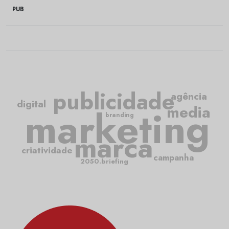
PUB
publicidade
agência
digital
media
marketing
branding
marca
criatividade
campanha
2050.briefing