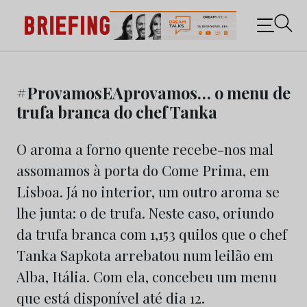
Briefing: Todas as notícias sobre os negócios do
Marketing e da Publicidade
Skip
to
#ProvamosEAprovamos… o menu de
content
trufa branca do chef Tanka
O aroma a forno quente recebe-nos mal
assomamos à porta do Come Prima, em
Lisboa. Já no interior, um outro aroma se
lhe junta: o de trufa. Neste caso, oriundo
da trufa branca com 1,153 quilos que o chef
Tanka Sapkota arrebatou num leilão em
Alba, Itália. Com ela, concebeu um menu
que está disponível até dia 12.