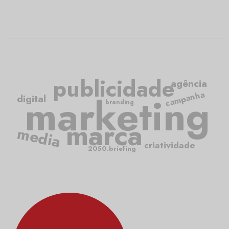
publicidade
agência
campanha
marketing
digital
branding
marca
media
criatividade
2050.briefing