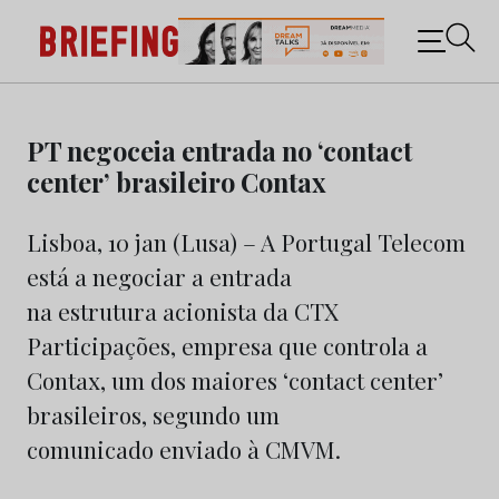
Briefing: Todas as notícias sobre os negócios do
Marketing e da Publicidade
Skip
to
PT negoceia entrada no ‘contact
content
center’ brasileiro Contax
Lisboa, 10 jan (Lusa) – A Portugal Telecom
está a negociar a entrada
na estrutura acionista da CTX
Participações, empresa que controla a
Contax, um dos maiores ‘contact center’
brasileiros, segundo um
comunicado enviado à CMVM.