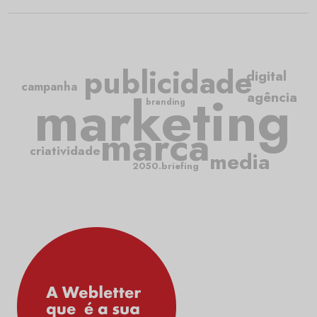
publicidade
digital
campanha
marketing
agência
branding
marca
criatividade
media
2050.briefing