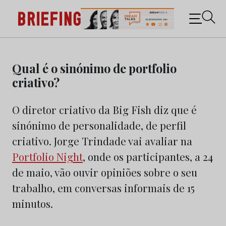
Briefing: Todas as notícias sobre os negócios do
Marketing e da Publicidade
Skip
to
Qual é o sinónimo de portfolio
content
criativo?
O diretor criativo da Big Fish diz que é
sinónimo de personalidade, de perfil
criativo. Jorge Trindade vai avaliar na
Portfolio Night
, onde os participantes, a 24
de maio, vão ouvir opiniões sobre o seu
trabalho, em conversas informais de 15
minutos.