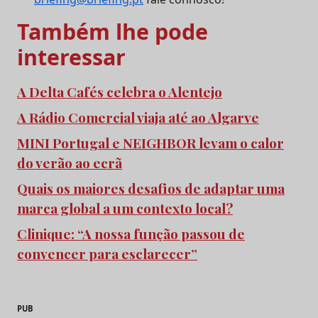
Também lhe pode
interessar
A Delta Cafés celebra o Alentejo
A Rádio Comercial viaja até ao Algarve
MINI Portugal e NEIGHBOR levam o calor
do verão ao ecrã
Quais os maiores desafios de adaptar uma
marca global a um contexto local?
Clinique: “A nossa função passou de
convencer para esclarecer”
PUB