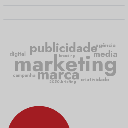
publicidade
agência
media
marketing
digital
branding
marca
campanha
criatividade
2050.briefing