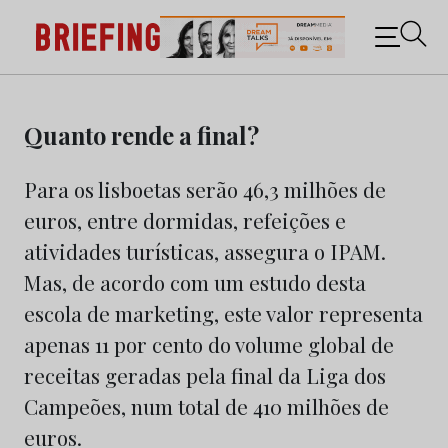
Briefing: Todas as notícias sobre os negócios do
Marketing e da Publicidade
Skip
to
Quanto rende a final?
content
Para os lisboetas serão 46,3 milhões de
euros, entre dormidas, refeições e
atividades turísticas, assegura o IPAM.
Mas, de acordo com um estudo desta
escola de marketing, este valor representa
apenas 11 por cento do volume global de
receitas geradas pela final da Liga dos
Campeões, num total de 410 milhões de
euros.