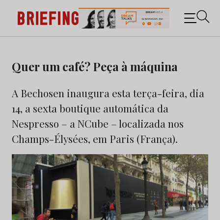
Briefing: Todas as notícias sobre os negócios do
Marketing e da Publicidade
Skip
to
Quer um café? Peça à máquina
content
A Bechosen inaugura esta terça-feira, dia
14, a sexta boutique automática da
Nespresso – a NCube – localizada nos
Champs-Élysées, em Paris (França).