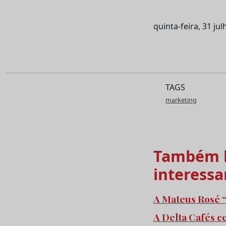
quinta-feira, 31 ju
TAGS
marketing
Também l
interessa
A Mateus Rosé “
A Delta Cafés c