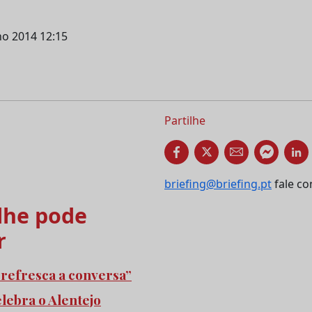
lho 2014 12:15
Partilhe
briefing@briefing.pt
fale co
he pode
r
refresca a conversa”
elebra o Alentejo