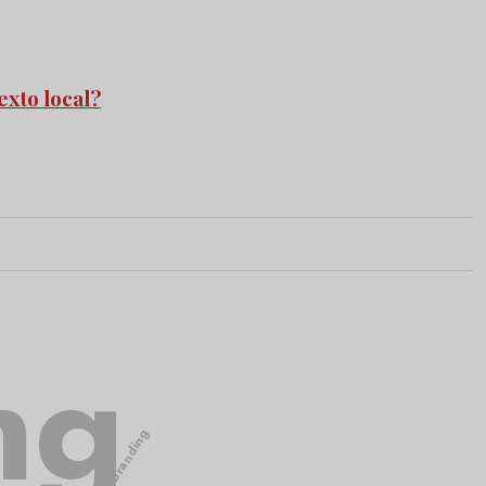
exto local?
ng
branding