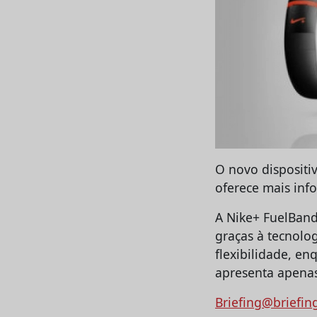
O novo dispositi
oferece mais inf
A Nike+ FuelBand
graças à tecnolo
flexibilidade, e
apresenta apena
Briefing@briefin