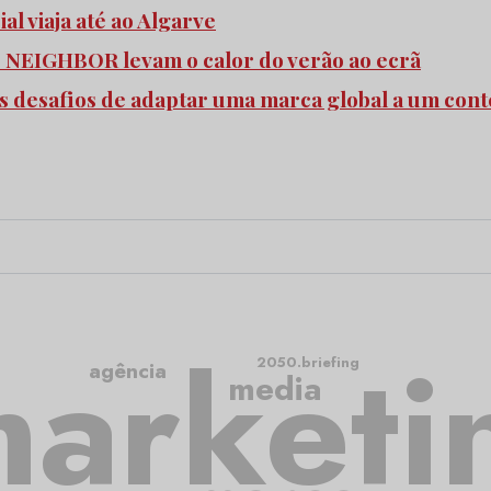
l viaja até ao Algarve
e NEIGHBOR levam o calor do verão ao ecrã
s desafios de adaptar uma marca global a um cont
arketi
2050.briefing
agência
media