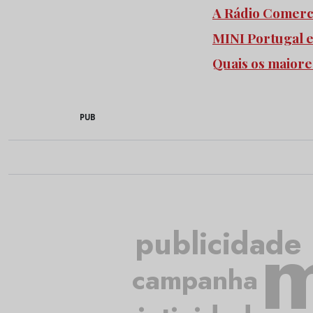
A Rádio Comercia
MINI Portugal 
Quais os maiore
PUB
m
publicidade
campanha