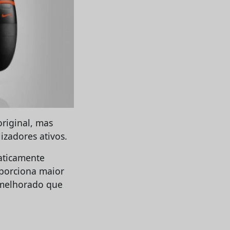
original, mas
izadores ativos.
aticamente
oporciona maior
n melhorado que