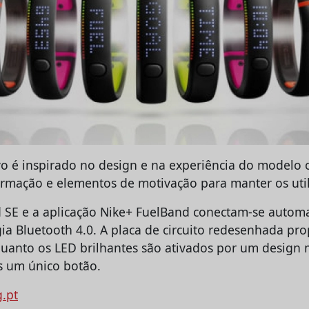
vo é inspirado no design e na experiência do modelo 
ormação e elementos de motivação para manter os util
 SE e a aplicação Nike+ FuelBand conectam-se autom
gia Bluetooth 4.0. A placa de circuito redesenhada pr
nquanto os LED brilhantes são ativados por um desig
s um único botão.
g.pt