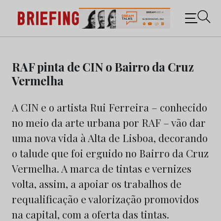
Briefing: Todas as notícias sobre os negócios do
Marketing e da Publicidade
Skip
to
RAF pinta de CIN o Bairro da Cruz
content
Vermelha
A CIN e o artista Rui Ferreira – conhecido
no meio da arte urbana por RAF – vão dar
uma nova vida à Alta de Lisboa, decorando
o talude que foi erguido no Bairro da Cruz
Vermelha. A marca de tintas e vernizes
volta, assim, a apoiar os trabalhos de
requalificação e valorização promovidos
na capital, com a oferta das tintas.