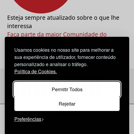
Esteja sempre atualizado sobre o que lhe
interessa
Faça parte da maior Comunidade do
Marketing e da Criatividade
Usamos cookies no nosso site para melhorar a
sua experiência de utilizador, fornecer conteúdo
personalizado e analisar o tráfego.
Política de Cookies.
Permitir Todos
Rejeitar
Considerações Legais
© 2026 Briefing |
O Nosso Estatuto
Preferências
|
Política de Cookies
|
Política de privacidade