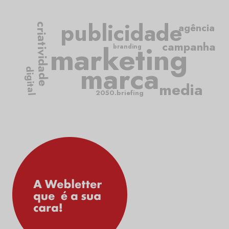
publicidade
agência
criatividade
marketing
campanha
branding
marca
digital
media
2050.briefing