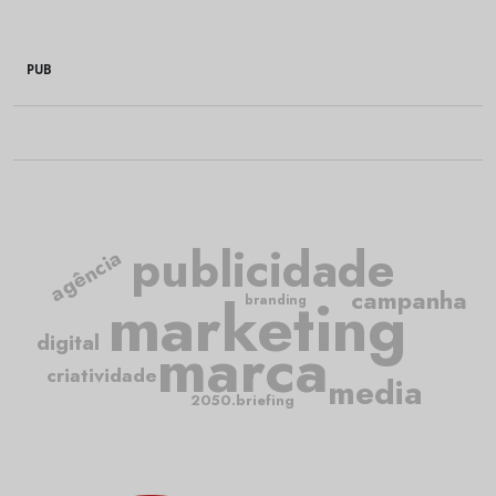
PUB
publicidade
agência
marketing
campanha
branding
marca
digital
criatividade
media
2050.briefing