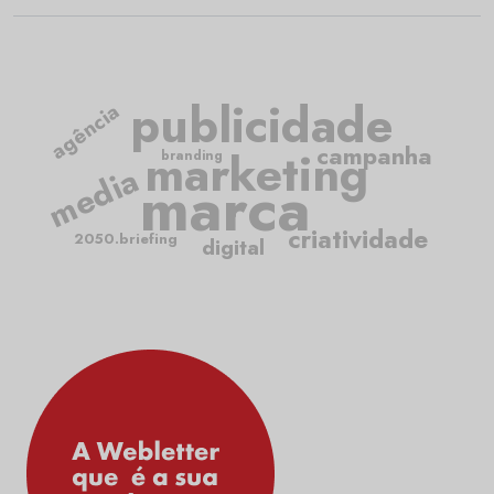
publicidade
agência
campanha
marketing
branding
media
marca
criatividade
2050.briefing
digital