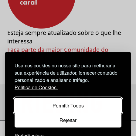
Esteja sempre atualizado sobre o que lhe
interessa
Faça parte da maior Comunidade do
Marketing e da Criatividade
Usamos cookies no nosso site para melhorar a
sua experiência de utilizador, fornecer conteúdo
personalizado e analisar o tráfego.
Política de Cookies.
Permitir Todos
Rejeitar
Considerações Legais
© 2026 Briefing |
O Nosso Estatuto
Preferências