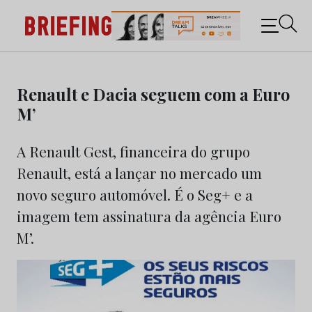
Briefing: Todas as notícias sobre os negócios do
Marketing e da Publicidade
Skip
to
Renault e Dacia seguem com a Euro
content
M’
A Renault Gest, financeira do grupo
Renault, está a lançar no mercado um
novo seguro automóvel. É o Seg+ e a
imagem tem assinatura da agência Euro
M’.