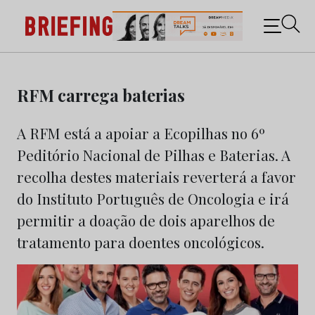
Briefing: Todas as notícias sobre os negócios do
Marketing e da Publicidade
Skip
to
RFM carrega baterias
content
A RFM está a apoiar a Ecopilhas no 6º
Peditório Nacional de Pilhas e Baterias. A
recolha destes materiais reverterá a favor
do Instituto Português de Oncologia e irá
permitir a doação de dois aparelhos de
tratamento para doentes oncológicos.