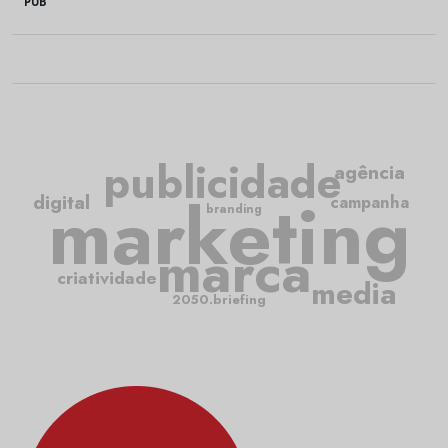
PUB
publicidade
agência
marketing
digital
campanha
branding
marca
criatividade
media
2050.briefing