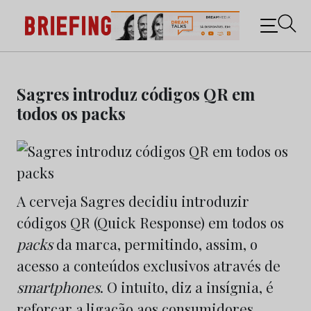
Briefing: Todas as notícias sobre os negócios do
Marketing e da Publicidade
Skip
to
Sagres introduz códigos QR em
content
todos os packs
A cerveja Sagres decidiu introduzir
códigos QR (Quick Response) em todos os
packs
da marca, permitindo, assim, o
acesso a conteúdos exclusivos através de
smartphones
. O intuito, diz a insígnia, é
reforçar a ligação aos consumidores.