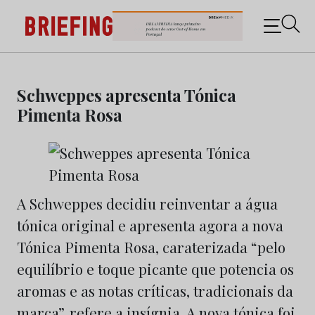
Briefing: Todas as notícias sobre os negócios do
Marketing e da Publicidade
Skip
to
Schweppes apresenta Tónica
content
Pimenta Rosa
A Schweppes decidiu reinventar a água
tónica original e apresenta agora a nova
Tónica Pimenta Rosa, caraterizada “pelo
equilíbrio e toque picante que potencia os
aromas e as notas críticas, tradicionais da
marca”, refere a insígnia. A nova tónica foi