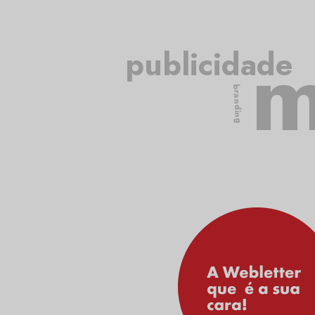
m
publicidade
branding