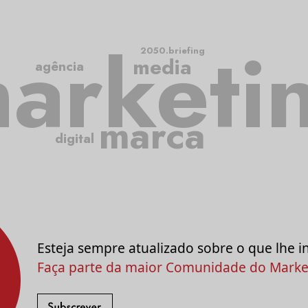
arketi
2050.briefing
media
agência
marca
digital
Esteja sempre atualizado sobre o que lhe i
Faça parte da maior Comunidade do Market