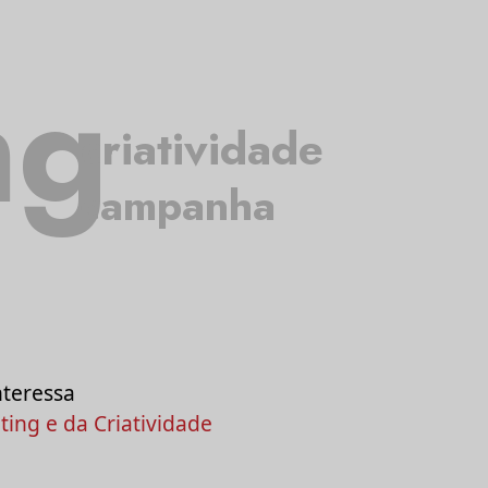
ng
criatividade
campanha
nteressa
ing e da Criatividade