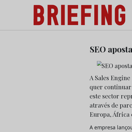
Briefing: Todas as notícias sobre os negóci
Skip
to
SEO aposta
content
A Sales Engine
quer continuar
este sector rep
através de parc
Europa, África 
A empresa lanço