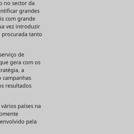
o no sector da
ntificar grandes
ais com grande
a vez introduzir
e procurada tanto
serviço de
 que gera com os
ratégia, a
do campanhas
s resultados
vários países na
 somente
senvolvido pela