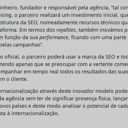
nheiro, fundador e responsável pela agência, “tal co
ising
, o parceiro realizará um investimento inicial, qu
estrutura da SEO, nomeadamente recursos técnicos qua
ataforma. Em termos dos
royalties
, também inovámos po
m função da sua
performance
, ficando com uma parte 
 pelas campanhas”.
do oficial, o parceiro poderá usar a marca da SEO e t
 tendo apenas que se preocupar com a vertente comerc
ompanhar em tempo real todos os resultados das sua
om o cliente.
ternacionalização através deste inovador modelo pode
a agência sem ter de significar presença física, lanç
os países e deste modo analisar o potencial de cad
ta à internacionalização.