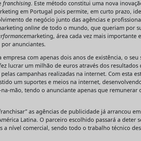
e
franchising
. Este método constitui uma nova inovaçã
rketing em Portugal pois permite, em curto prazo, ide
lvimento de negócio junto das agências e profission
marketing
online
de todo o mundo, que queriam por su
erformance
marketing, área cada vez mais importante 
 por anunciantes.
empresa com apenas dois anos de existência, o seu 
fez lucrar um milhão de euros através dos resultados
 pelas campanhas realizadas na internet. Com esta est
stido um suportes e meios na internet, desenvolven
-na-mão, tendo o anunciante apenas que remunerar o
ranchisar” as agências de publicidade já arrancou em 
 América Latina. O parceiro escolhido passará a deter
s a nível comercial, sendo todo o trabalho técnico de