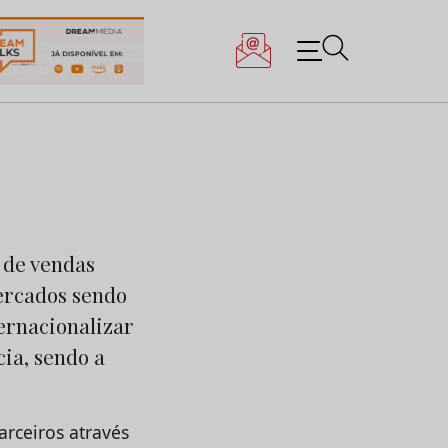
 de vendas
ercados sendo
ternacionalizar
cia, sendo a
rceiros através