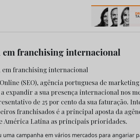
os do Marketing e da Publicidade
 em franchising internacional
 Online (SEO), agência portuguesa de marketing
 a expandir a sua presença internacional nos m
resentativo de 25 por cento da sua faturação. In
eiros franchisados é a principal aposta da agên
e América Latina as principais prioridades.
u uma campanha em vários mercados para angariar pa