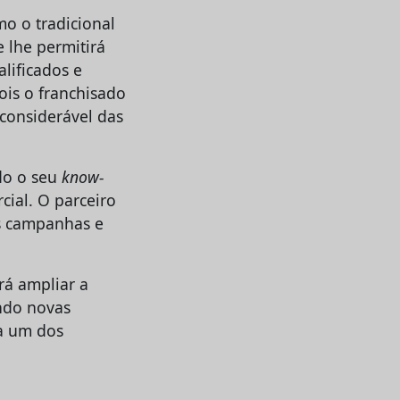
mo o tradicional
e lhe permitirá
lificados e
is o franchisado
considerável das
odo o seu
know-
ial. O parceiro
s campanhas e
rá ampliar a
ando novas
a um dos