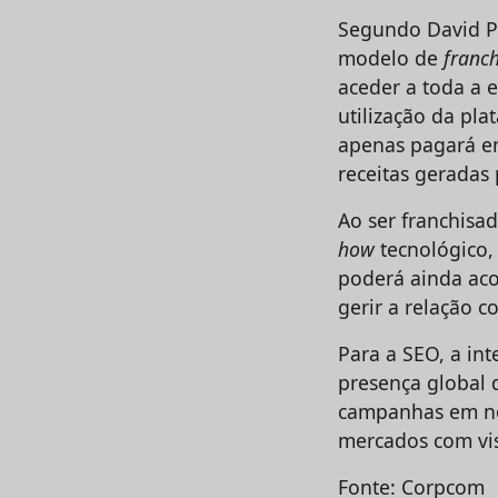
Segundo David Pi
modelo de
franch
aceder a toda a 
utilização da pl
apenas pagará e
receitas geradas
Ao ser franchisa
how
tecnológico,
poderá ainda ac
gerir a relação c
Para a SEO, a in
presença global d
campanhas em nov
mercados com vis
Fonte: Corpcom