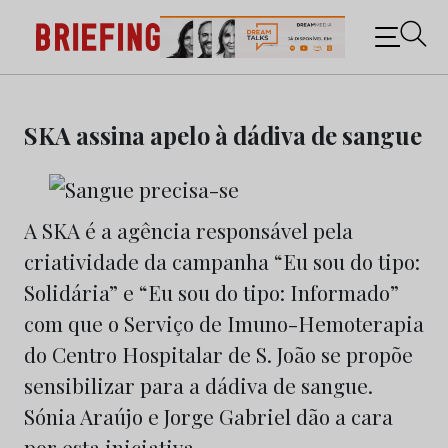
Briefing: Todas as notícias sobre os negócios do
Marketing e da Publicidade
Skip
to
SKA assina apelo à dádiva de sangue
content
A SKA é a agência responsável pela
criatividade da campanha “Eu sou do tipo:
Solidária” e “Eu sou do tipo: Informado”
com que o Serviço de Imuno-Hemoterapia
do Centro Hospitalar de S. João se propõe
sensibilizar para a dádiva de sangue.
Sónia Araújo e Jorge Gabriel dão a cara
por esta iniciativa.