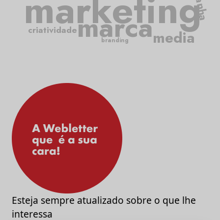
marketing
marca
criatividade
media
branding
Esteja sempre atualizado sobre o que lhe
interessa