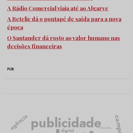
A Rádio Comercial viaja até ao Algarve
A Betclic dá o pontapé de saída para a nova
época
O Santander dá rosto ao valor humano nas
decisões financeiras
PUB
agência
publicidade
campanha
2050.briefing
digital