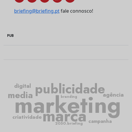
briefing@briefing.pt
fale connosco!
PUB
publicidade
digital
media
marketing
agência
branding
marca
criatividade
campanha
2050.briefing