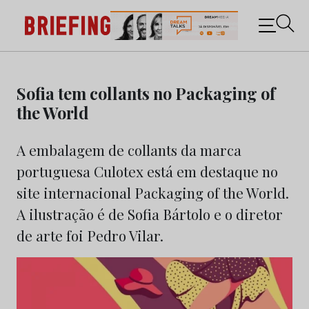
Briefing: Todas as notícias sobre os negócios do
Marketing e da Publicidade
Skip
to
Sofia tem collants no Packaging of
content
the World
A embalagem de collants da marca
portuguesa Culotex está em destaque no
site internacional Packaging of the World.
A ilustração é de Sofia Bártolo e o diretor
de arte foi Pedro Vilar.