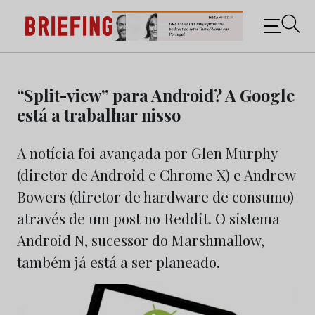
Briefing: Todas as notícias sobre os negócios do
Marketing e da Publicidade
Skip
to
“Split-view” para Android? A Google
content
está a trabalhar nisso
A notícia foi avançada por Glen Murphy
(diretor de Android e Chrome X) e Andrew
Bowers (diretor de hardware de consumo)
através de um post no Reddit. O sistema
Android N, sucessor do Marshmallow,
também já está a ser planeado.