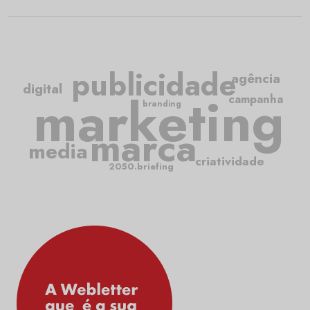
publicidade
agência
digital
marketing
campanha
branding
marca
media
criatividade
2050.briefing