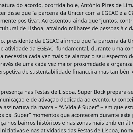
natura do acordo, ocorrida hoje, António Pires de Lim
cer disse que “a parceria da Unicer com a EGEAC e a 
mente positiva”. Acrescentou ainda que “juntos, cont
ultural de Lisboa, atraindo milhares de pessoas à cid
o, presidente da EGEAC afirmou que “a parceria da Un
de atividade da EGEAC, fundamental, durante uma co
ra necessita cada vez mais de alargar o seu espectro d
través de uma cada vez maior proximidade a organiza
rspetiva de sustentabilidade financeira mas também
a presença nas Festas de Lisboa, Super Bock prepara-s
nicação e de ativação dedicada ao evento. O conceit
a assinatura da marca – “A Vida é Super” – em que est
s os “Super” momentos que acontecem durante este 
a nos bairros históricos e nas zonas mais emblemátic
 iniciativas e nas atividades das Festas de Lisboa, n