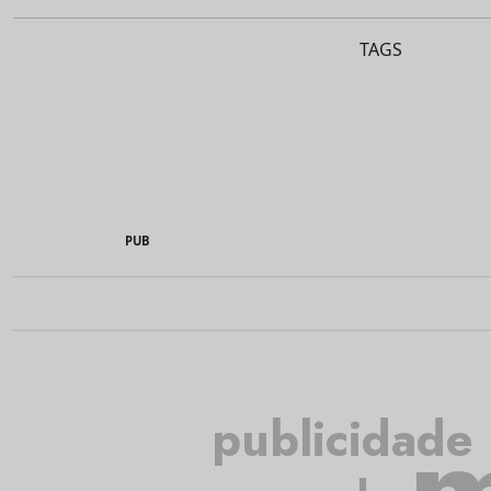
TAGS
PUB
m
publicidade