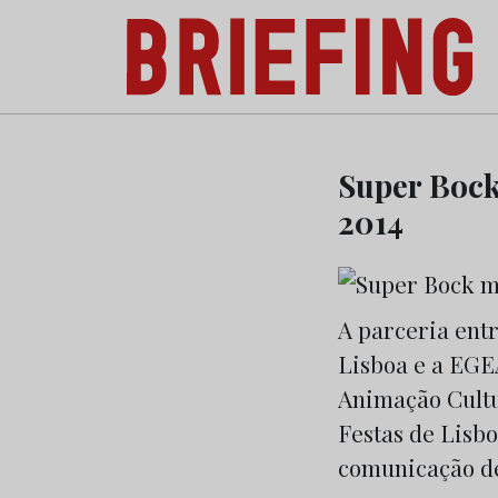
Briefing: Todas as notícias sobre os negóci
Skip
to
Super Bock
content
2014
A parceria ent
Lisboa e a EGE
Animação Cultu
Festas de Lisb
comunicação de