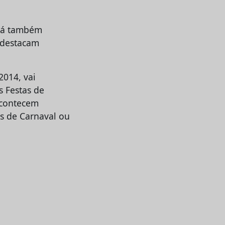
irá também
e destacam
2014, vai
s Festas de
acontecem
es de Carnaval ou