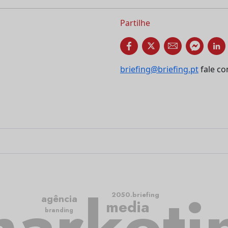
Partilhe
briefing@briefing.pt
fale co
arketi
2050.briefing
agência
media
branding