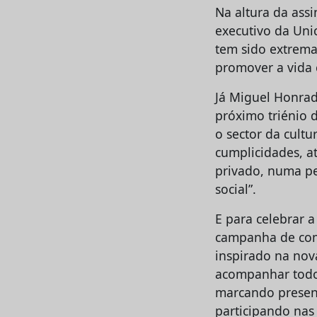
Na altura da assi
executivo da Uni
tem sido extrema
promover a vida c
Já Miguel Honrad
próximo triénio 
o sector da cultu
cumplicidades, a
privado, numa pe
social”.
E para celebrar 
campanha de comu
inspirado na nov
acompanhar todo
marcando presenç
participando nas