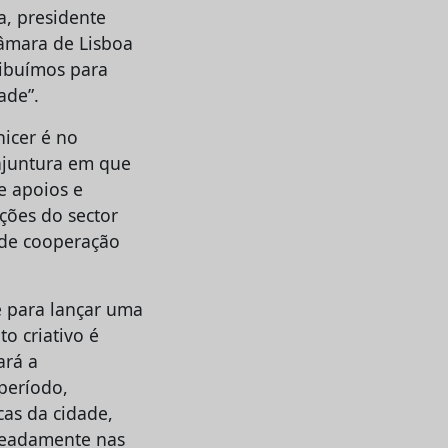
a, presidente
Câmara de Lisboa
ribuímos para
ade”.
icer é no
njuntura em que
e apoios e
ções do sector
 de cooperação
e para lançar uma
o criativo é
ará a
período,
as da cidade,
omeadamente nas