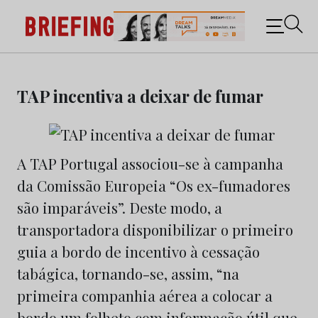
Briefing: Todas as notícias sobre os negócios do
Marketing e da Publicidade
Skip
to
TAP incentiva a deixar de fumar
content
A TAP Portugal associou-se à campanha
da Comissão Europeia “Os ex-fumadores
são imparáveis”. Deste modo, a
transportadora disponibilizar o primeiro
guia a bordo de incentivo à cessação
tabágica, tornando-se, assim, “na
primeira companhia aérea a colocar a
bordo um folheto com informação útil que