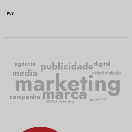
PUB
publicidade
agência
digital
media
marketing
criatividade
marca
campanha
branding
2050.briefing