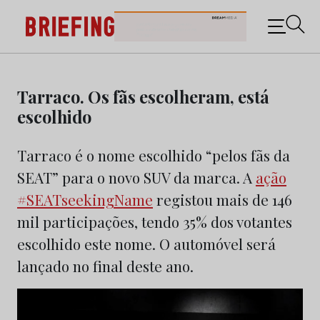
Briefing: Todas as notícias sobre os negócios do
Marketing e da Publicidade
Skip
to
Tarraco. Os fãs escolheram, está
content
escolhido
Tarraco é o nome escolhido “pelos fãs da
SEAT” para o novo SUV da marca. A
ação
#SEATseekingName
registou mais de 146
mil participações, tendo 35% dos votantes
escolhido este nome. O automóvel será
lançado no final deste ano.