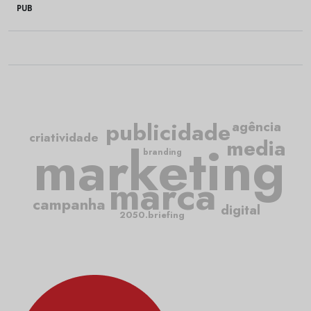
PUB
publicidade
agência
criatividade
media
marketing
branding
marca
campanha
digital
2050.briefing