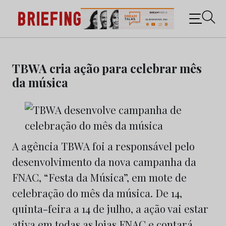
Briefing: Todas as notícias sobre os negócios do
Marketing e da Publicidade
Skip
to
TBWA cria ação para celebrar mês
content
da música
A agência TBWA foi a responsável pelo
desenvolvimento da nova campanha da
FNAC, “Festa da Música”, em mote de
celebração do mês da música. De 14,
quinta-feira a 14 de julho, a ação vai estar
ativa em todas as lojas FNAC e contará