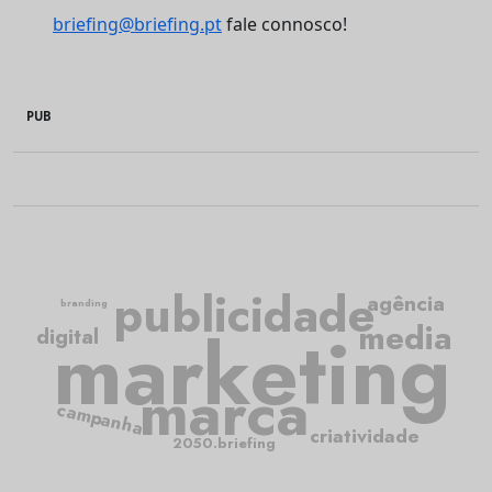
briefing@briefing.pt
fale connosco!
PUB
publicidade
agência
branding
media
marketing
digital
marca
campanha
criatividade
2050.briefing