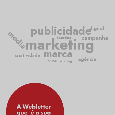
publicidade
digital
media
marketing
campanha
branding
marca
criatividade
agência
2050.briefing