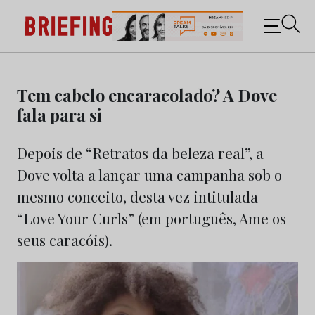
Briefing: Todas as notícias sobre os negócios do
Marketing e da Publicidade
Skip
to
Tem cabelo encaracolado? A Dove
content
fala para si
Depois de “Retratos da beleza real”, a
Dove volta a lançar uma campanha sob o
mesmo conceito, desta vez intitulada
“Love Your Curls” (em português, Ame os
seus caracóis).