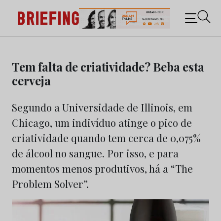
Briefing: Todas as notícias sobre os negócios do
Marketing e da Publicidade
Skip
to
Tem falta de criatividade? Beba esta
content
cerveja
Segundo a Universidade de Illinois, em
Chicago, um indivíduo atinge o pico de
criatividade quando tem cerca de 0,075%
de álcool no sangue. Por isso, e para
momentos menos produtivos, há a “The
Problem Solver”.