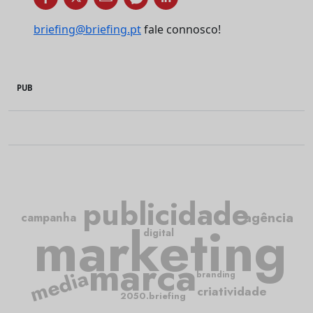
briefing@briefing.pt
fale connosco!
PUB
publicidade
agência
campanha
marketing
digital
marca
media
branding
criatividade
2050.briefing