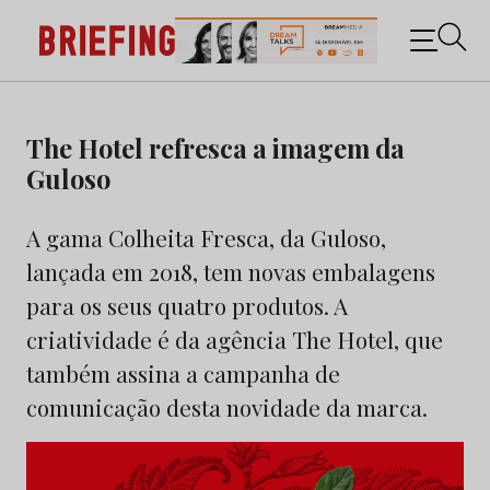
Briefing: Todas as notícias sobre os negócios do
Marketing e da Publicidade
Skip
to
The Hotel refresca a imagem da
content
Guloso
A gama Colheita Fresca, da Guloso,
lançada em 2018, tem novas embalagens
para os seus quatro produtos. A
criatividade é da agência The Hotel, que
também assina a campanha de
comunicação desta novidade da marca.