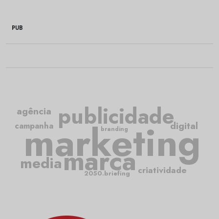
PUB
publicidade
agência
marketing
digital
campanha
branding
marca
media
criatividade
2050.briefing