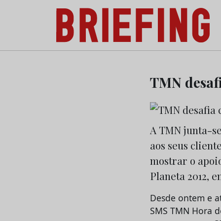
Briefing: Todas as notícias sobre os negóci
Skip
to
TMN desafi
content
A TMN junta-se
aos seus client
mostrar o apoio
Planeta 2012, e
Desde ontem e at
SMS TMN Hora do 