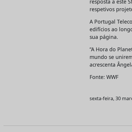
resposta a este 
respetivos proje
A Portugal Telec
edifícios ao long
sua página.
“A Hora do Plan
mundo se unirem 
acrescenta Ânge
Fonte: WWF
sexta-feira, 30 ma