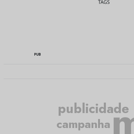
TAGS
PUB
m
publicidade
campanha