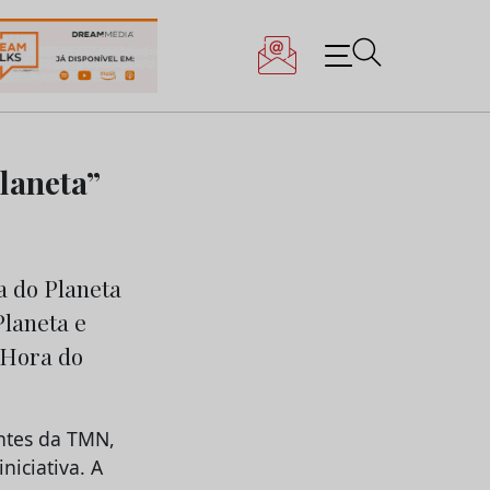
laneta”
a do Planeta
Planeta e
 Hora do
entes da TMN,
iciativa. A