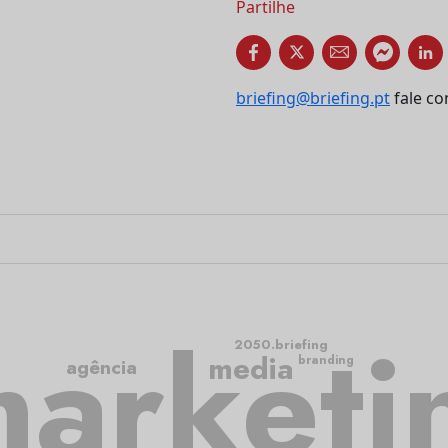
Partilhe
briefing@briefing.pt
fale co
arketi
2050.briefing
media
branding
agência