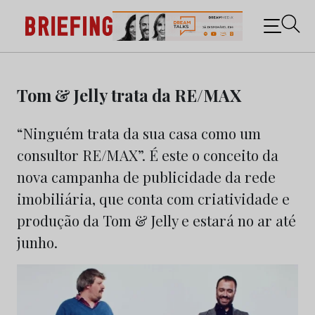
Briefing: Todas as notícias sobre os negócios do
Marketing e da Publicidade
Skip
to
Tom & Jelly trata da RE/MAX
content
“Ninguém trata da sua casa como um
consultor RE/MAX”. É este o conceito da
nova campanha de publicidade da rede
imobiliária, que conta com criatividade e
produção da Tom & Jelly e estará no ar até
junho.