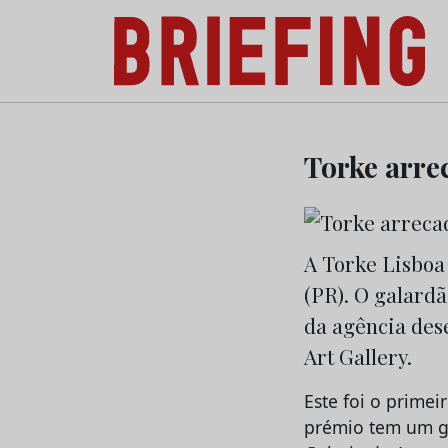
Briefing: Todas as notícias sobre os negóci
Skip
to
Torke arre
content
A Torke Lisboa 
(PR). O galard
da agência dese
Art Gallery.
Este foi o prime
prémio tem um gr