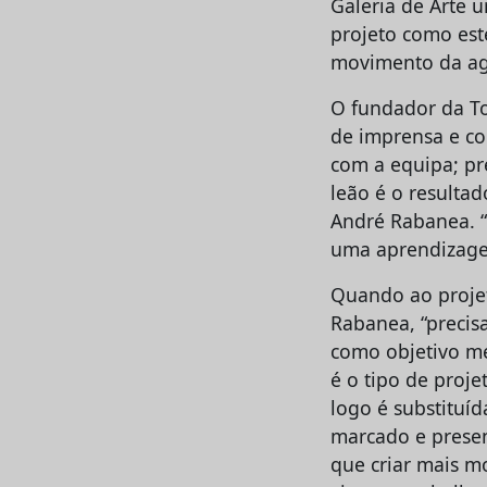
Galeria de Arte u
projeto como es
movimento da agê
O fundador da To
de imprensa e co
com a equipa; pre
leão é o resultad
André Rabanea. “
uma aprendizage
Quando ao projet
Rabanea, “precisa
como objetivo me
é o tipo de proj
logo é substituí
marcado e presen
que criar mais m