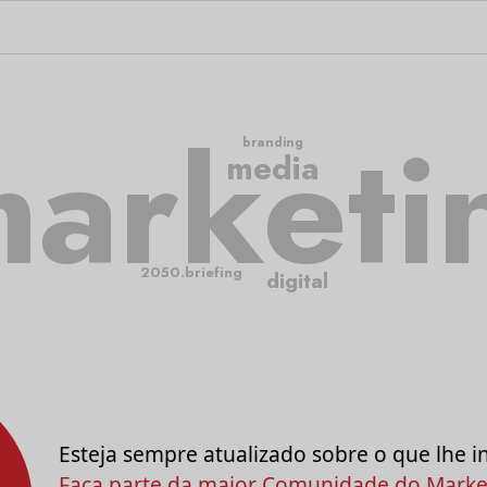
arketi
branding
media
2050.briefing
digital
Esteja sempre atualizado sobre o que lhe i
Faça parte da maior Comunidade do Market