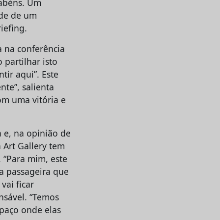
arabéns. Um
nde de um
iefing.
a na conferência
partilhar isto
tir aqui”. Este
nte”, salienta
om uma vitória e
 e, na opinião de
 Art Gallery tem
 “Para mim, este
sa passageira que
ai ficar
nsável. “Temos
paço onde elas