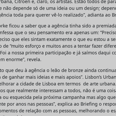
rbana, Citroen e, claro, os artistas. Estão todos de p
te não depende só de uma ideia ou um design; depe
ncia toda para querer vê-lo realizado”, adianta ao Br
rke ficou a saber que a agência tinha sido a premiad
nfessa que o seu pensamento era apenas um: “Preciso 
ciso que eles sintam exatamente o que eu estou a sen
o de “muito esforço e muitos anos a tentar fazer difere
Foi a nossa primeira participação e já saímos daqui c
m enorme”, revela.
o que deu à agência o leão de bronze ainda continua
 de ganhar mais ideias e mais apoios”. Lisbon’s Urban
lhorar a cidade de Lisboa em termos de arte urbana.
etos que realmente interessam a todos, não é uma coi
da ou esquecida pela próxima campanha mas algo que v
te por anos nas pessoas”, explica ao Briefing o respo
omentos de relação com as pessoas, melhorando o es