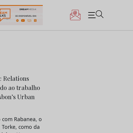
c Relations
do ao trabalho
isbon’s Urban
do com Rabanea, o
a Torke, como da