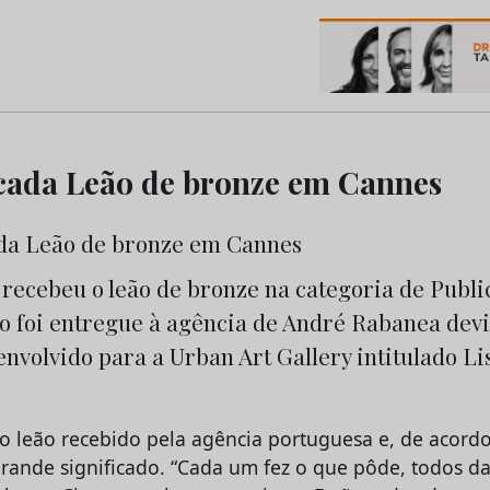
os do Marketing e da Publicidade
cada Leão de bronze em Cannes
recebeu o leão de bronze na categoria de Publi
ão foi entregue à agência de André Rabanea devi
nvolvido para a Urban Art Gallery intitulado L
iro leão recebido pela agência portuguesa e, de acor
ande significado. “Cada um fez o que pôde, todos d