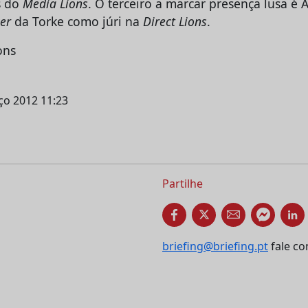
s do
Media
Lions
. O terceiro a marcar presença lusa é
cer
da Torke como júri na
Direct Lions
.
ons
rço 2012 11:23
Partilhe
briefing@briefing.pt
fale co