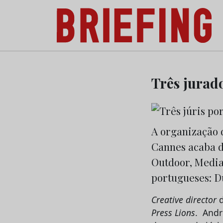
Briefing: Todas as notícias sobre os negóci
Skip
to
Três jurad
content
A organização d
Cannes acaba d
Outdoor, Media
portugueses: D
Creative
director
d
Press
Lions
. And