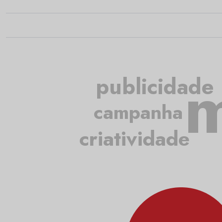
m
publicidade
campanha
criatividade