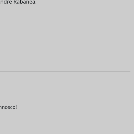
 André Rabanea,
nnosco!