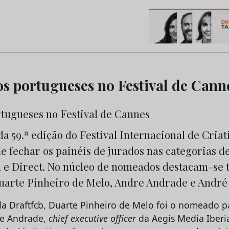
os do Marketing e da Publicidade
os portugueses no Festival de Cann
a 59.ª edição do Festival Internacional de Cria
e fechar os painéis de jurados nas categorias d
 e Direct. No núcleo de nomeados destacam-se 
uarte Pinheiro de Melo, Andre Andrade e André
a Draftfcb, Duarte Pinheiro de Melo foi o nomeado pa
re Andrade,
chief executive
officer
da Aegis Media Iberia