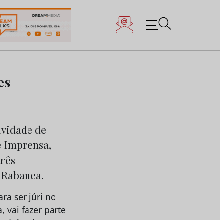
es
tividade de
e Imprensa,
três
 Rabanea.
ra ser júri no
, vai fazer parte