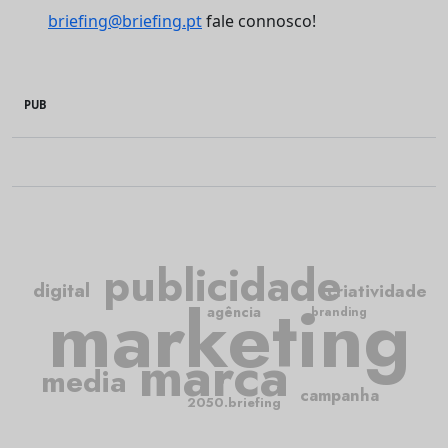
briefing@briefing.pt
fale connosco!
PUB
publicidade
digital
criatividade
marketing
agência
branding
marca
media
campanha
2050.briefing