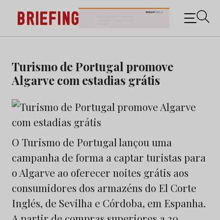
Briefing: Todas as notícias sobre os negócios do
Marketing e da Publicidade
Skip
to
Turismo de Portugal promove
content
Algarve com estadias grátis
O Turismo de Portugal lançou uma
campanha de forma a captar turistas para
o Algarve ao oferecer noites grátis aos
consumidores dos armazéns do El Corte
Inglés, de Sevilha e Córdoba, em Espanha.
A partir de compras superiores a 30