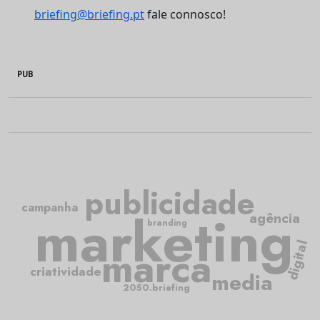
briefing@briefing.pt
fale connosco!
PUB
publicidade
campanha
marketing
agência
branding
digital
marca
criatividade
media
2050.briefing