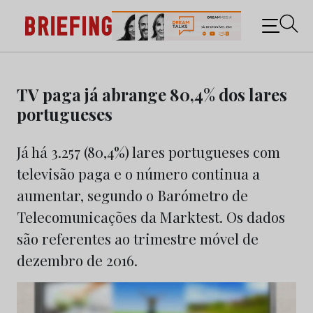
Briefing: Todas as notícias sobre os negócios do
Marketing e da Publicidade
Skip
to
TV paga já abrange 80,4% dos lares
content
portugueses
Já há 3.257 (80,4%) lares portugueses com
televisão paga e o número continua a
aumentar, segundo o Barómetro de
Telecomunicações da Marktest. Os dados
são referentes ao trimestre móvel de
dezembro de 2016.