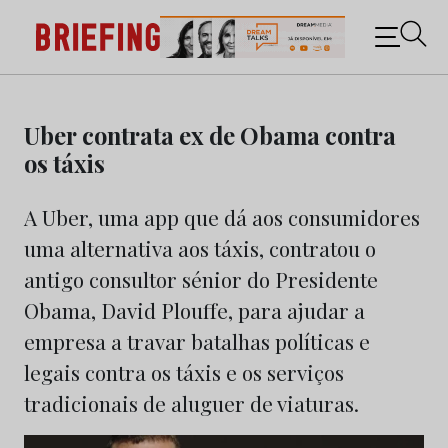
Briefing: Todas as notícias sobre os negócios do
Marketing e da Publicidade
Skip
to
Uber contrata ex de Obama contra
content
os táxis
A Uber, uma app que dá aos consumidores
uma alternativa aos táxis, contratou o
antigo consultor sénior do Presidente
Obama, David Plouffe, para ajudar a
empresa a travar batalhas políticas e
legais contra os táxis e os serviços
tradicionais de aluguer de viaturas.