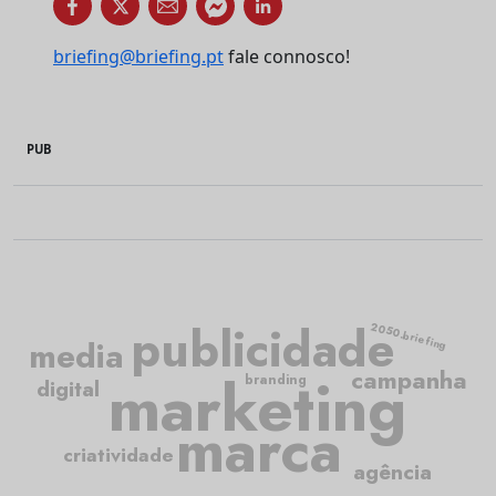
briefing@briefing.pt
fale connosco!
PUB
publicidade
2050.briefing
media
marketing
campanha
branding
digital
marca
criatividade
agência