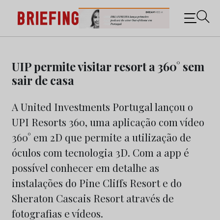
Briefing: Todas as notícias sobre os negócios do
Marketing e da Publicidade
Skip
to
UIP permite visitar resort a 360° sem
content
sair de casa
A United Investments Portugal lançou o
UPI Resorts 360, uma aplicação com vídeo
360° em 2D que permite a utilização de
óculos com tecnologia 3D. Com a app é
possível conhecer em detalhe as
instalações do Pine Cliffs Resort e do
Sheraton Cascais Resort através de
fotografias e vídeos.