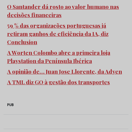
O Santander dá rosto ao valor humano nas
decisões financeiras
59 % das organizações portuguesas já
retiram ganhos de eficiência da IA, diz
Conclusion
A Worten Colombo abre a primeira loja
Playstation da Península Ibérica
A opinião de… Juan Jose Llorente, da Adyen
A TML diz GO à gestão dos transportes
PUB