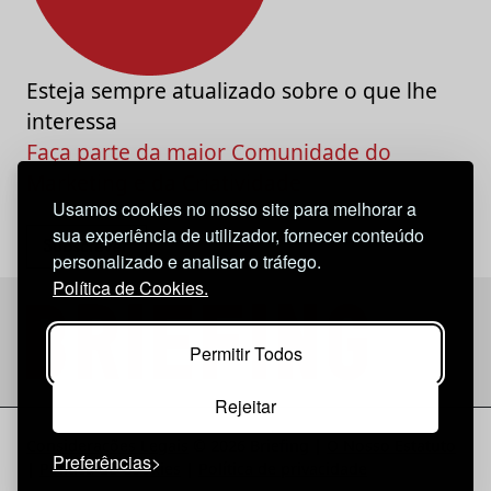
Esteja sempre atualizado sobre o que lhe
interessa
Faça parte da maior Comunidade do
Marketing e da Criatividade
Usamos cookies no nosso site para melhorar a
sua experiência de utilizador, fornecer conteúdo
personalizado e analisar o tráfego.
Política de Cookies.
Permitir Todos
Rejeitar
Considerações Legais
© 2026 Briefing |
O Nosso Estatuto
Preferências
|
Política de Cookies
|
Política de privacidade