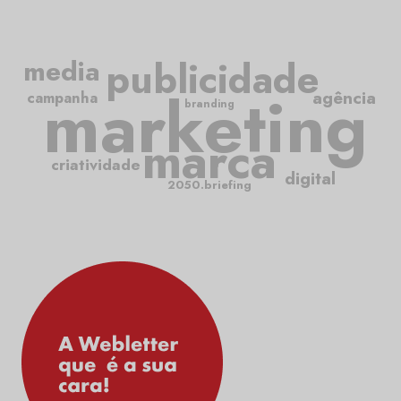
publicidade
media
marketing
agência
campanha
branding
marca
criatividade
digital
2050.briefing