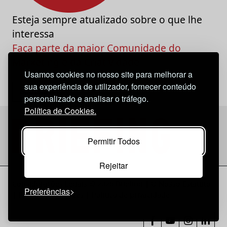
Esteja sempre atualizado sobre o que lhe
interessa
Faça parte da maior Comunidade do
Marketing e da Criatividade
Usamos cookies no nosso site para melhorar a
sua experiência de utilizador, fornecer conteúdo
personalizado e analisar o tráfego.
Política de Cookies.
Permitir Todos
Rejeitar
Considerações Legais
© 2026 Briefing |
O Nosso Estatuto
Preferências
|
Política de Cookies
|
Política de privacidade