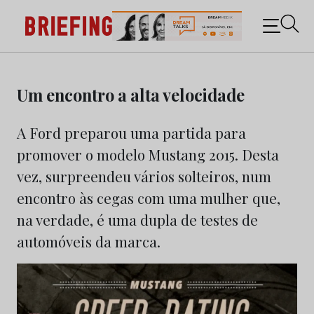
Briefing: Todas as notícias sobre os negócios do
Marketing e da Publicidade
Skip
to
Um encontro a alta velocidade
content
A Ford preparou uma partida para
promover o modelo Mustang 2015. Desta
vez, surpreendeu vários solteiros, num
encontro às cegas com uma mulher que,
na verdade, é uma dupla de testes de
automóveis da marca.