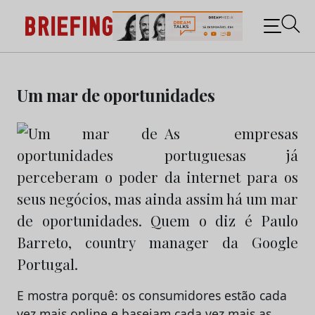
Briefing: Todas as notícias sobre os negócios do
Marketing e da Publicidade
Skip
to
Um mar de oportunidades
content
As empresas
portuguesas já
perceberam o poder da internet para os
seus negócios, mas ainda assim há um mar
de oportunidades. Quem o diz é Paulo
Barreto, country manager da Google
Portugal.
E mostra porquê: os consumidores estão cada
vez mais online e baseiam cada vez mais as