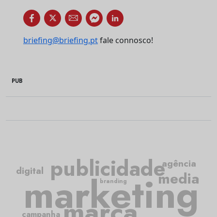
briefing@briefing.pt
fale connosco!
PUB
publicidade
agência
digital
media
marketing
branding
marca
campanha