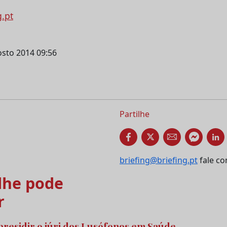
g.pt
osto 2014 09:56
Partilhe
briefing@briefing.pt
fale co
he pode
r
 presidir o júri dos Lusófonos em Saúde