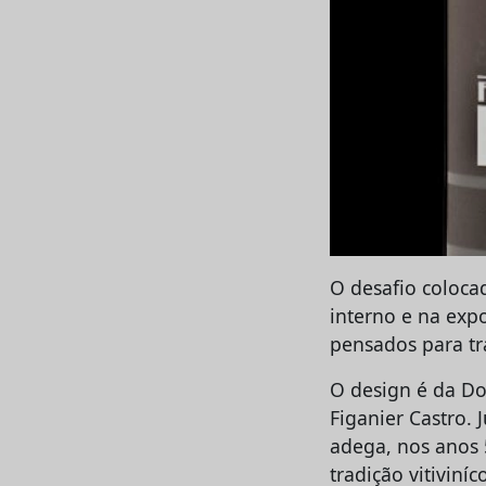
O desafio coloca
interno e na exp
pensados para tr
O design é da Dod
Figanier Castro.
adega, nos anos 
tradição vitiviníc