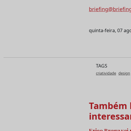
briefing@briefin
quinta-feira, 07 ag
TAGS
criatividade
design
Também l
interessa
Erico Braga vai