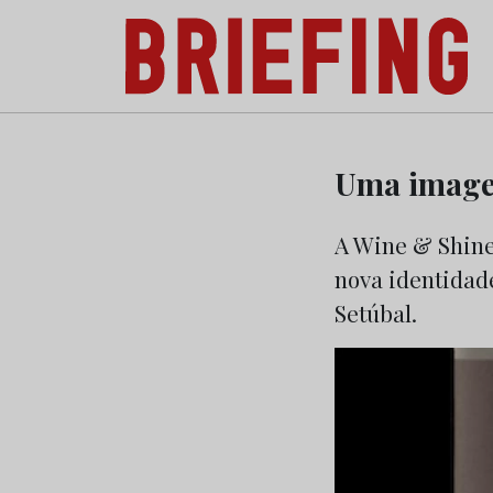
Briefing: Todas as notícias sobre os negóci
Skip
to
Uma image
content
A Wine & Shine
nova identidad
Setúbal.