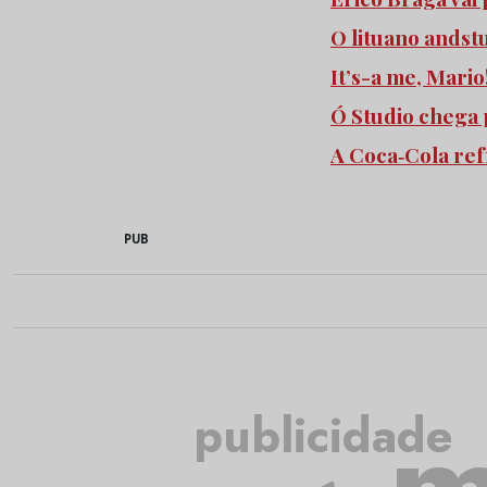
O lituano andst
It’s-a me, Mari
Ó Studio chega 
A Coca‑Cola re
PUB
m
publicidade