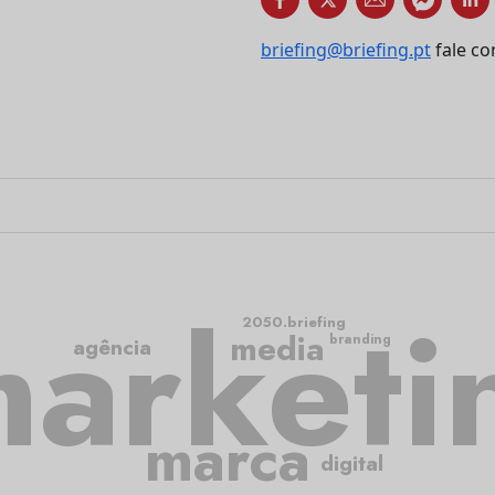
briefing@briefing.pt
fale co
arketi
2050.briefing
media
branding
agência
marca
digital