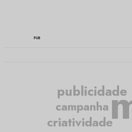
PUB
m
publicidade
campanha
criatividade