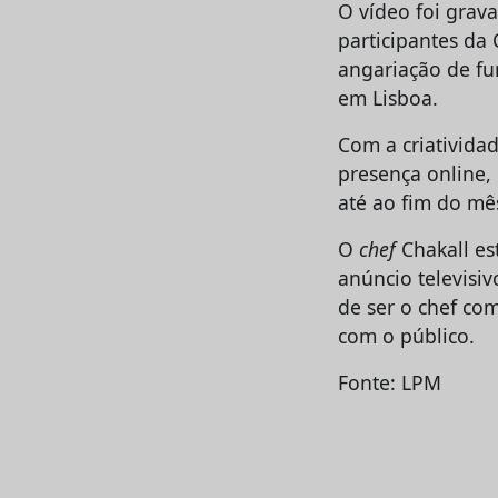
O vídeo foi grav
participantes da 
angariação de fu
em Lisboa.
Com a criativida
presença online,
até ao fim do mê
O
chef
Chakall es
anúncio televisi
de ser o chef co
com o público.
Fonte: LPM