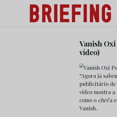
Briefing: Todas as notícias sobre os negóci
Skip
to
Vanish Oxi
content
vídeo)
“Agora já sabe
publicitário de
vídeo mostra a
como o
chef
a e
Vanish.