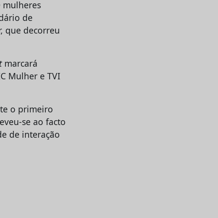
0 mulheres
idário de
, que decorreu
t
marcará
IC Mulher e TVI
te o primeiro
eveu-se ao facto
de de interação