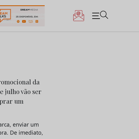
romocional da
e julho vão ser
mprar um
arca, enviar um
pra. De imediato,