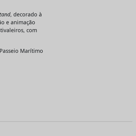
tand
, decorado à
ão e animação
ivaleiros, com
o Passeio Marítimo