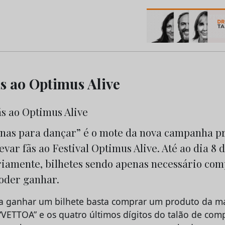
os do Marketing e da Publicidade
ãs ao Optimus Alive
rnas para dançar” é o mote da nova campanha p
evar fãs ao Festival Optimus Alive. Até ao dia 8 d
ariamente, bilhetes sendo apenas necessário co
oder ganhar.
r a ganhar um bilhete basta comprar um produto da m
“VETTOA” e os quatro últimos dígitos do talão de com