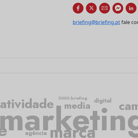
briefing@briefing.pt
fale co
iatividade
2050.briefing
digital
marketin
ca
media
e
marca
agência