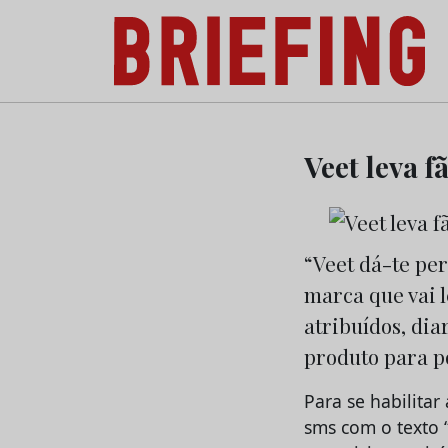
Briefing: Todas as notícias sobre os negóci
Skip
to
Veet leva f
content
“Veet dá-te pe
marca que vai l
atribuídos, di
produto para p
Para se habilita
sms com o texto 