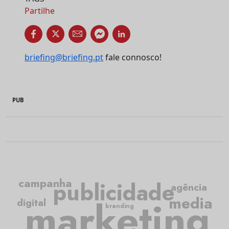
Partilhe
briefing@briefing.pt
fale connosco!
PUB
campanha
publicidade
agência
media
marketing
digital
branding