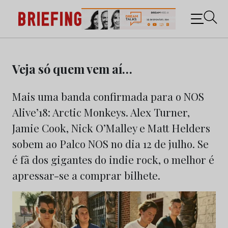
Briefing: Todas as notícias sobre os negócios do
Marketing e da Publicidade
Skip
to
Veja só quem vem aí…
content
Mais uma banda confirmada para o NOS
Alive’18: Arctic Monkeys. Alex Turner,
Jamie Cook, Nick O’Malley e Matt Helders
sobem ao Palco NOS no dia 12 de julho. Se
é fã dos gigantes do indie rock, o melhor é
apressar-se a comprar bilhete.