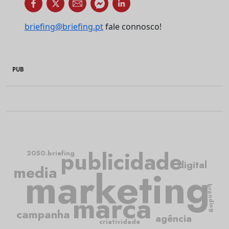
briefing@briefing.pt
fale connosco!
PUB
publicidade
2050.briefing
digital
media
marketing
branding
marca
campanha
agência
criatividade