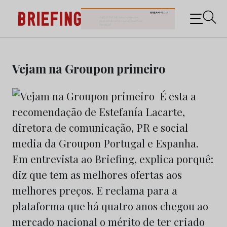
Briefing: Todas as notícias sobre os negócios do
Marketing e da Publicidade
Skip
to
Vejam na Groupon primeiro
content
É esta a
recomendação de Estefanía Lacarte,
diretora de comunicação, PR e social
media da Groupon Portugal e Espanha.
Em entrevista ao Briefing, explica porquê:
diz que tem as melhores ofertas aos
melhores preços. E reclama para a
plataforma que há quatro anos chegou ao
mercado nacional o mérito de ter criado